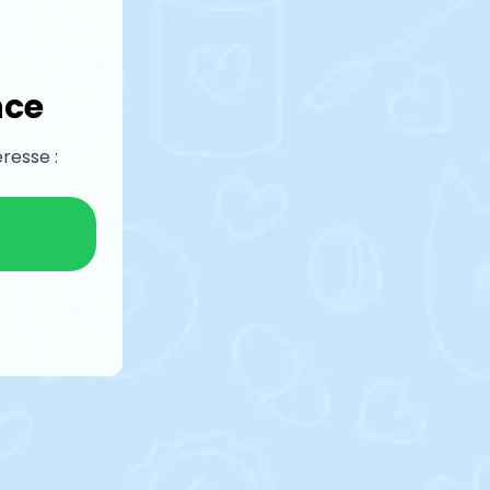
nce
resse :