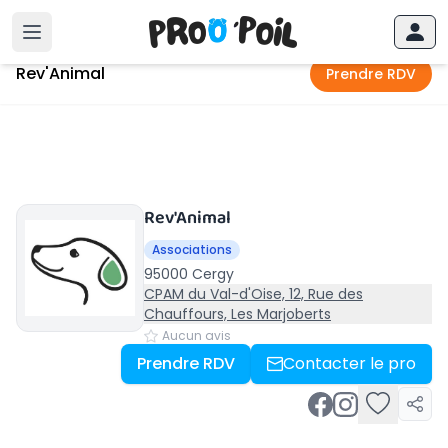
Accueil
›
Cergy
›
Rev'Animal
Rev'Animal
Prendre RDV
Rev'Animal
Associations
95000 Cergy
CPAM du Val-d'Oise, 12, Rue des
Chauffours, Les Marjoberts
Aucun avis
Prendre RDV
Contacter le pro