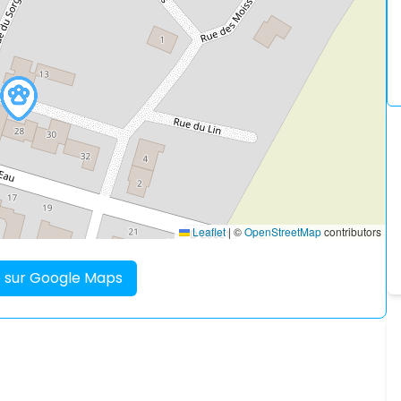
Leaflet
|
©
OpenStreetMap
contributors
re sur Google Maps