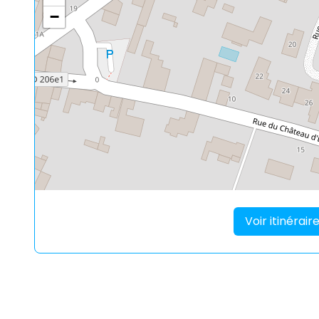
−
Voir itinérai