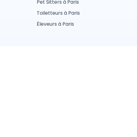
Pet Sitters à Paris
Toiletteurs à Paris
Éleveurs à Paris
fidentialité
aliste
Vétérinaire
lier
Ostéopathe animalier
Nice
Lille