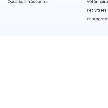
Questions fréquentes
Vétérinaire
Pet Sitters
Photograph
Conditions 
Trouver un professionnel près de chez vous
Toiletteur
Éducateur canin
Pet sitter
Éleveur
Services par ville
Paris
Marseille
Nantes
Montpellier