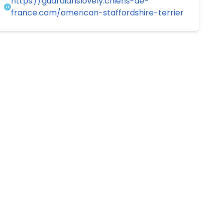
https://guardianslovely.chiens-de-
france.com/american-staffordshire-terrier