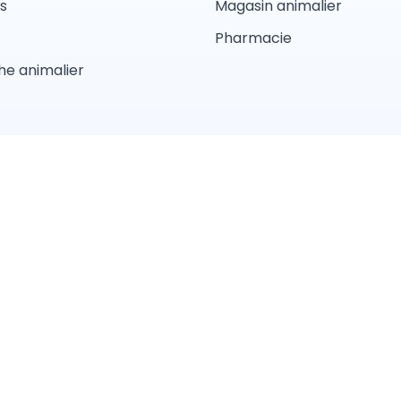
s
Magasin animalier
Pharmacie
e animalier
d'utilisations
Conditions Générales de Vente
Politique de con
Pension
Comportement
Garderie
Magasin anima
Lyon
Toulouse
Strasbourg
Bordeaux