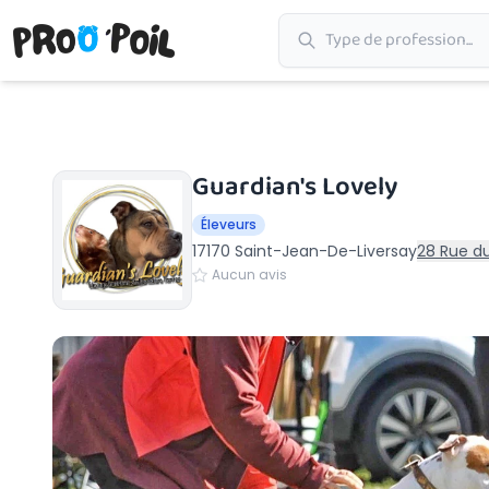
Accueil
›
Saint-Jean-De-Liversay
›
Guardian's Lovely
Guardian's Lovely
Éleveurs
17170 Saint-Jean-De-Liversay
28 Rue d
Aucun avis