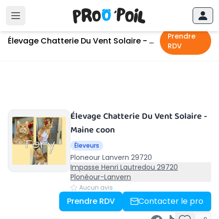
Accueil
›
29720
›
Élevage Chatterie Du Vent Solaire - Maine coon
Prendre
Élevage Chatterie Du Vent Solaire - Maine coon
RDV
Élevage Chatterie Du Vent Solaire -
Maine coon
Éleveurs
Ploneour Lanvern 29720
Impasse Henri Lautredou 29720
Plonéour-Lanvern
Aucun avis
Prendre RDV
Contacter le pro