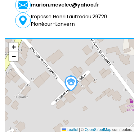
marion.mevelec@yahoo.fr
Impasse Henri Lautredou 29720
Plonéour-Lanvern
+
−
Leaflet
|
©
OpenStreetMap
contributors