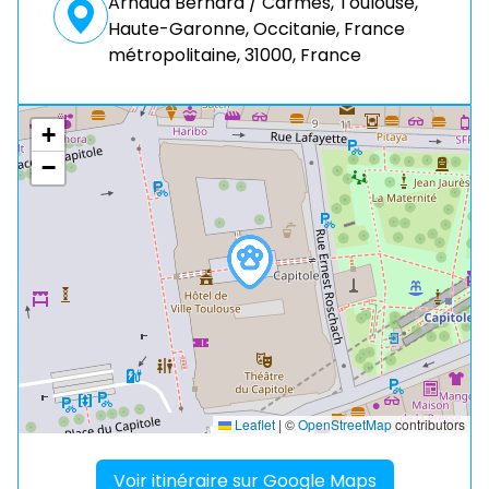
Arnaud Bernard / Carmes, Toulouse,
Haute-Garonne, Occitanie, France
métropolitaine, 31000, France
+
−
Leaflet
|
©
OpenStreetMap
contributors
Voir itinéraire sur Google Maps