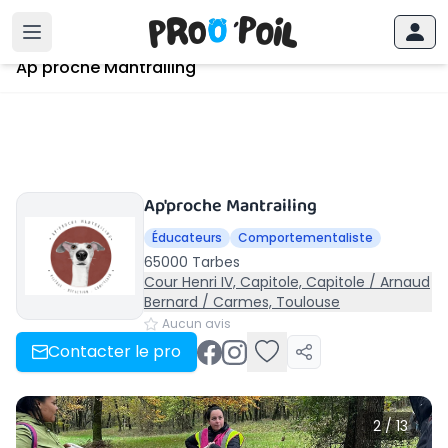
Accueil
›
Tarbes
›
Ap'proche Mantrailing
Ap'proche Mantrailing
Ap'proche Mantrailing
Éducateurs
Comportementaliste
65000 Tarbes
Cour Henri IV, Capitole, Capitole / Arnaud
Bernard / Carmes, Toulouse
Aucun avis
Contacter le pro
2 / 13