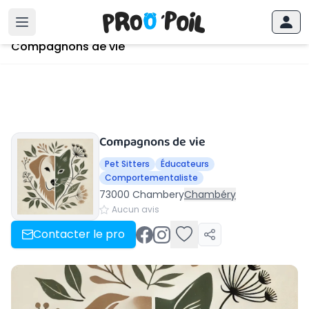
Accueil
›
Chambery
›
Compagnons de vie
Compagnons de vie
Compagnons de vie
Pet Sitters
Éducateurs
Comportementaliste
73000 Chambery
Chambéry
Aucun avis
Contacter le pro