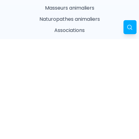
Masseurs animaliers
Naturopathes animaliers
Associations
Refuges
Magasin animalier
Pharmacie
Recherches fréquentes
Vétérinaires à Paris
Garderies à Paris
Associations à Paris
Pharmacies à Paris