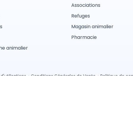
Associations
s
Refuges
s
Magasin animalier
Pharmacie
e animalier
d'utilisations
Conditions Générales de Vente
Politique de con
Pension
Comportement
Garderie
Magasin anima