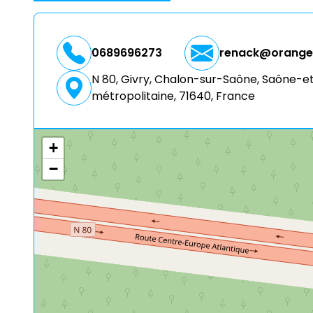
0689696273
renack@orange.
N 80, Givry, Chalon-sur-Saône, Saône-
métropolitaine, 71640, France
+
−