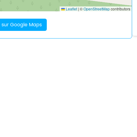
Leaflet
|
©
OpenStreetMap
contributors
re sur Google Maps