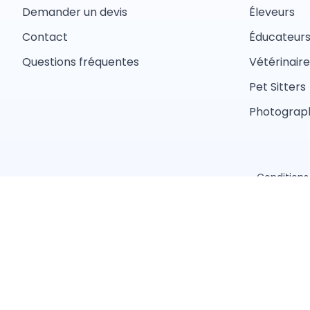
Demander un devis
Éleveurs
Contact
Éducateur
Questions fréquentes
Vétérinaire
Pet Sitters
Photograph
Conditions 
Trouver un professionnel près de chez vous
Toiletteur
Éducateur canin
Pet sitter
Éleveur