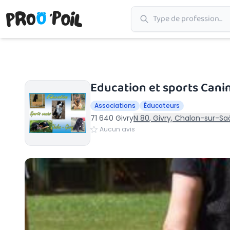
Accueil
›
Givry
›
Education et sports Canins Chalon-Givry
Education et sports Cani
Associations
Éducateurs
71 640 Givry
N 80, Givry, Chalon-sur-Sa
Aucun avis