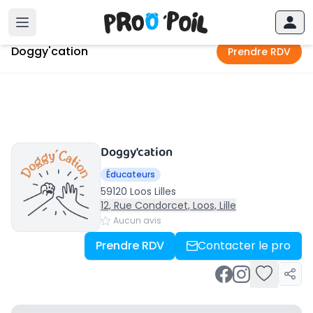
Accueil
›
Loos Lilles
›
Doggy'cation
Doggy'cation
Prendre RDV
Doggy'cation
Éducateurs
59120 Loos Lilles
12, Rue Condorcet, Loos, Lille
Aucun avis
Prendre RDV
Contacter le pro