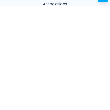
Associations
Refuges
Magasin animalier
Pharmacie
Recherches fréquentes
Vétérinaires à Paris
Garderies à Paris
Associations à Paris
Pharmacies à Paris
Ostéopathes à Paris
Pet Sitters à Paris