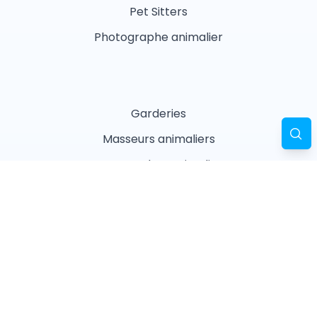
Pet Sitters
Photographe animalier
Garderies
Masseurs animaliers
Naturopathes animaliers
Associations
Refuges
Magasin animalier
Pharmacie
Recherches fréquentes