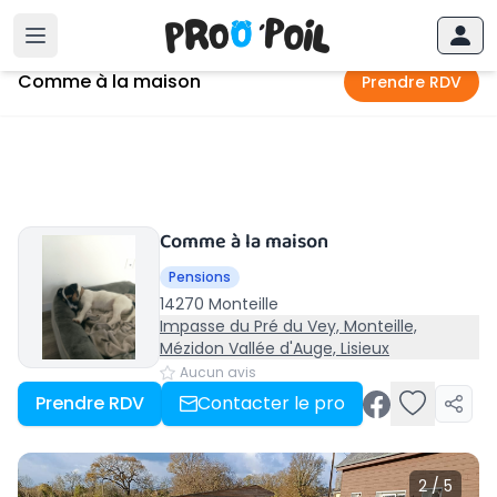
Accueil
›
Monteille
›
Comme à la maison
Comme à la maison
Prendre RDV
Comme à la maison
Pensions
14270 Monteille
Impasse du Pré du Vey, Monteille,
Mézidon Vallée d'Auge, Lisieux
Aucun avis
Prendre RDV
Contacter le pro
2 / 5