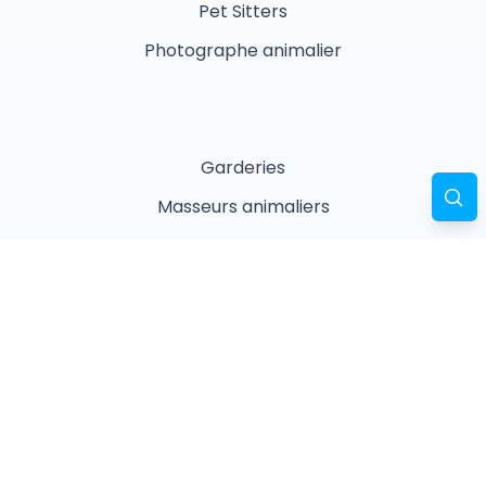
Pet Sitters
Photographe animalier
Garderies
Masseurs animaliers
Naturopathes animaliers
Associations
Refuges
Magasin animalier
Pharmacie
Recherches fréquentes