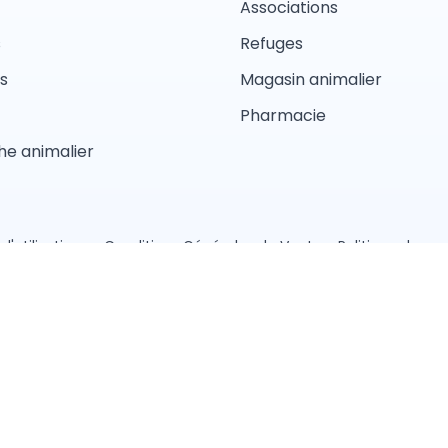
Associations
s
Refuges
s
Magasin animalier
Pharmacie
e animalier
d'utilisations
Conditions Générales de Vente
Politique de con
Pension
Comportement
Garderie
Magasin anima