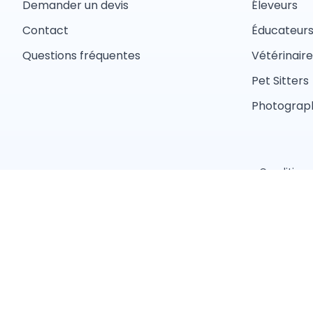
Demander un devis
Éleveurs
Contact
Éducateur
Questions fréquentes
Vétérinaire
Pet Sitters
Photograph
Conditions 
Trouver un professionnel près de chez vous
Toiletteur
Éducateur canin
Pet sitter
Éleveur