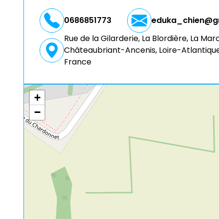
0686851773
eduka_chien@g
Rue de la Gilarderie, La Blordière, La M
Châteaubriant-Ancenis, Loire-Atlantique,
France
+
−