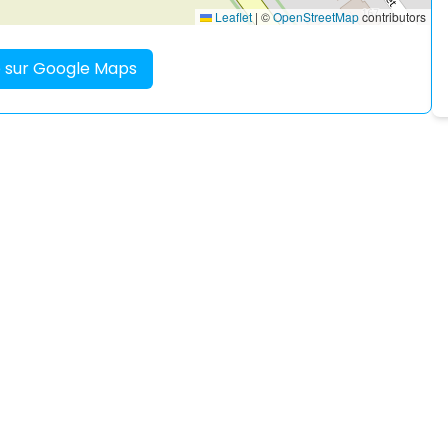
Leaflet
|
©
OpenStreetMap
contributors
re sur Google Maps